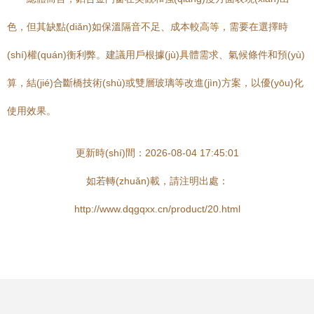
色，但其缺點(diǎn)如保溫隔音不足、成本較高等，需要在選擇時
(shí)權(quán)衡利弊。建議用戶根據(jù)具體需求、氣候條件和預(yù)
算，結(jié)合斷橋技術(shù)或雙層玻璃等改進(jìn)方案，以優(yōu)化
使用效果。
更新時(shí)間：2026-08-04 17:45:01
如若轉(zhuǎn)載，請注明出處：
http://www.dqgqxx.cn/product/20.html